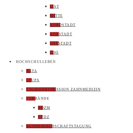
LIST
MITTE
NORDSTADT
SÜDSTADT
OSTSTADT
ZOO
HOCHSCHULLEBEN
ASTA
STUPA
STUDIENKOMISSION ZAHNMEDIZIN
VERBÄNDE
BDZM
FVDZ
BUNDESFACHSCHAFTSTAGUNG