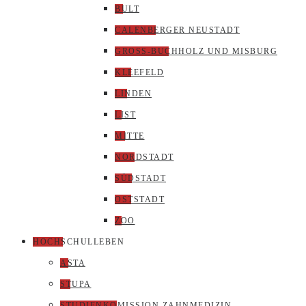
BULT
CALENBERGER NEUSTADT
GROSS-BUCHHOLZ UND MISBURG
KLEEFELD
LINDEN
LIST
MITTE
NORDSTADT
SÜDSTADT
OSTSTADT
ZOO
HOCHSCHULLEBEN
ASTA
STUPA
STUDIENKOMISSION ZAHNMEDIZIN